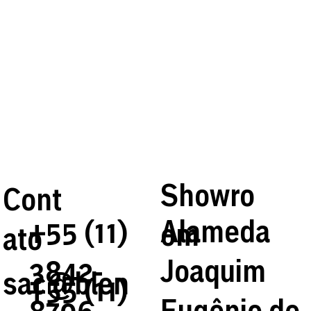
Showro
Cont
Alameda
+55 (11)
om
ato
Joaquim
3842-
sac@blen
+55 (11)