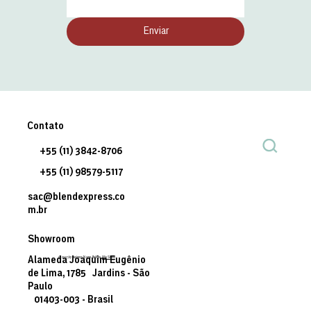
Enviar
Contato
+55 (11) 3842-8706
+55 (11) 98579-5117
sac@blendexpress.co
m.br
Showroom
© 2035 by Business Name. Built on
Wix Studio
Alameda Joaquim Eugênio
de Lima, 1785 Jardins - São
Paulo
01403-003 - Brasil