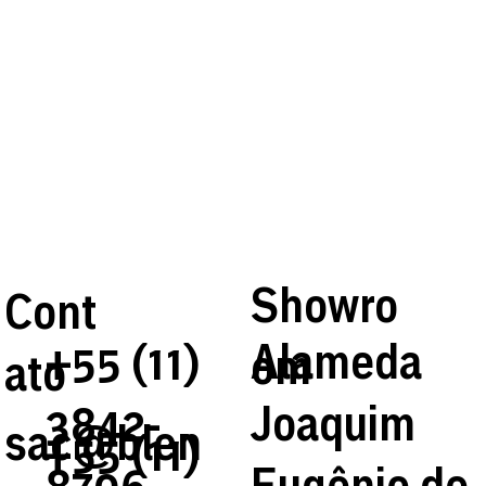
Showro
Cont
Alameda
+55 (11)
om
ato
Joaquim
3842-
sac@blen
+55 (11)