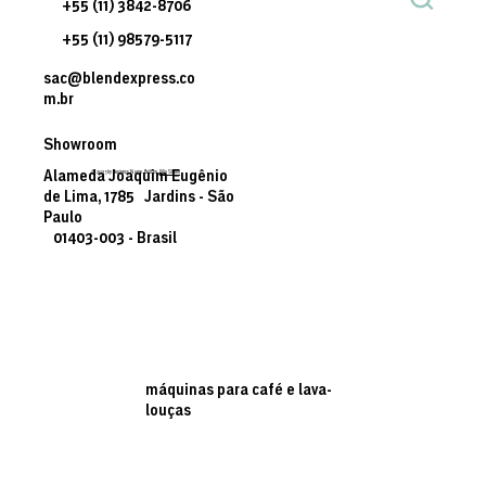
+55 (11) 3842-8706
+55 (11) 98579-5117
sac@blendexpress.co
m.br
Showroom
© 2035 by Business Name. Built on
Wix Studio
Alameda Joaquim Eugênio
de Lima, 1785 Jardins - São
Paulo
01403-003 - Brasil
máquinas para café e lava-
louças