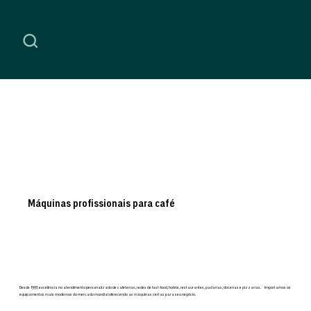
Máquinas profissionais para café
Desde 1997, excelência no atendimento personalizado de cafeterias, redes de fast-food, hotéis, restaurantes, padarias, docerias e pizzarias. Importamos os
equipamentos mais modernos do mercado mundial oferecendo as máquinas certas para seu negócio.