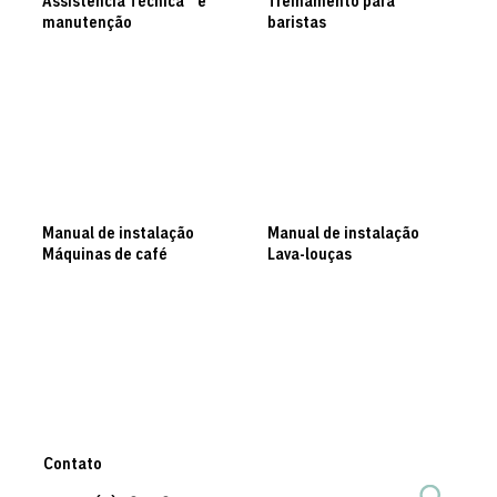
Assistência Técnica e
Treinamento para
manutenção
baristas
+55 (11) 3842-8706
Agendamentos
Manual de instalação
Manual de instalação
Máquinas de café
Lava-louças
Solicite Manual
Solicite Manual
Contato