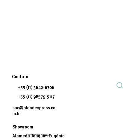
Contato
+55 (11) 3842-8706
+55 (11) 98579-5117
sac@blendexpress.co
m.br
Showroom
© 2035 by Business Name. Built on
Wix Studio
Alameda Joaquim Eugênio