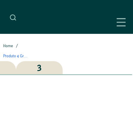
NETTUNO
/
Home
Produto 4 Grupos (Item)
3